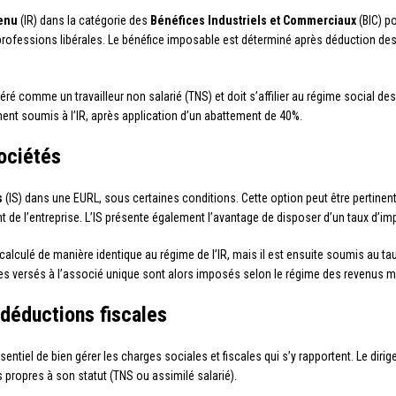
venu
(IR) dans la catégorie des
Bénéfices Industriels et Commerciaux
(BIC) po
professions libérales. Le bénéfice imposable est déterminé après déduction des
ré comme un travailleur non salarié (TNS) et doit s’affilier au régime social des
ent soumis à l’IR, après application d’un abattement de 40%.
sociétés
s
(IS) dans une EURL, sous certaines conditions. Cette option peut être pertinente
de l’entreprise. L’IS présente également l’avantage de disposer d’un taux d’impo
 calculé de manière identique au régime de l’IR, mais il est ensuite soumis au t
des versés à l’associé unique sont alors imposés selon le régime des revenus mo
 déductions fiscales
sentiel de bien gérer les charges sociales et fiscales qui s’y rapportent. Le dirig
 propres à son statut (TNS ou assimilé salarié).