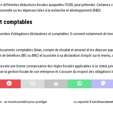
 les différentes déductions fiscales auxquelles l’EURL peut prétendre. Certaines
ssionnelle ou les dépenses liées à la recherche et développement (R&D).
et comptables
 nombre d’obligations déclaratives et comptables. Il convient notamment de tenir
cuments comptables (bilan, compte de résultat et annexe) et les déposer auprè
 de bénéfices (BIC ou BNC) et la joindre à sa déclaration d’impôt sur le revenu, 
nécessite une bonne connaissance des règles fiscales applicables à ce statut jur
 la gestion fiscale de son entreprise et s’assurer du respect des obligations l
an : un incontournable pour protéger
La capacité d’autofinancement 