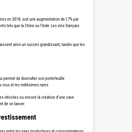
itres en 2018, soit une augmentation de 17% par
s tels que la Chine ou l’Inde. Les vins français
issent ainsi un succès grandissant, tandis que les
i permet de diversifier son portefeuille
s crus et les millésimes rares.
nes viticoles ou encore la création d’une cave
nt de se lancer.
nvestissement
anges entre les pays producteurs et consommateurs,