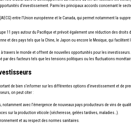
pportunités d’investissement. Parmi les principaux accords concernant le secteur
AECG) entre l’Union européenne et le Canada, qui permet notamment la suppres
roupe 11 pays autour du Pacifique et prévoit également une réduction des droits 
ne et des pays tels que la Chine, le Japon ou encore le Mexique, qui facilitent 
à travers le monde et offrent de nouvelles opportunités pour les investisseurs. T
cé par des facteurs tels que les tensions politiques ou les fluctuations monétair
nvestisseurs
important de bien s’informer sur les différentes options d’investissement et de p
seurs, on peut citer :
, notamment avec l’émergence de nouveaux pays producteurs de vins de qualité (
s sur la production viticole (sécheresse, gelées tardives, maladies…).
nvironnement et au respect des normes sanitaires.