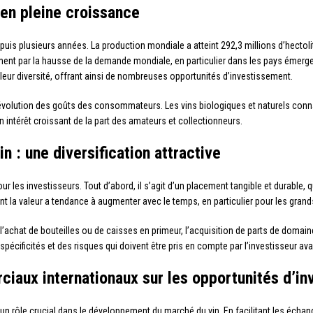
 en pleine croissance
uis plusieurs années. La production mondiale a atteint 292,3 millions d’hectol
nt par la hausse de la demande mondiale, en particulier dans les pays émergent
 leur diversité, offrant ainsi de nombreuses opportunités d’investissement.
évolution des goûts des consommateurs. Les vins biologiques et naturels conna
 intérêt croissant de la part des amateurs et collectionneurs.
n : une diversification attractive
 les investisseurs. Tout d’abord, il s’agit d’un placement tangible et durable, qu
ont la valeur a tendance à augmenter avec le temps, en particulier pour les grand
 : l’achat de bouteilles ou de caisses en primeur, l’acquisition de parts de domai
écificités et des risques qui doivent être pris en compte par l’investisseur ava
iaux internationaux sur les opportunités d’i
un rôle crucial dans le développement du marché du vin. En facilitant les éch