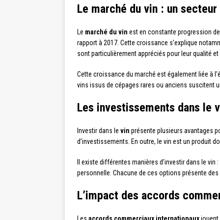
Le marché du vin : un secteur
Le
marché du vin
est en constante progression dep
rapport à 2017. Cette croissance s’explique notamme
sont particulièrement appréciés pour leur qualité et
Cette croissance du marché est également liée à l’
vins issus de cépages rares ou anciens suscitent un
Les investissements dans le vi
Investir dans le
vin
présente plusieurs avantages pour
d’investissements. En outre, le vin est un produit d
Il existe différentes manières d’investir dans le vin
personnelle. Chacune de ces options présente des sp
L’impact des accords commerc
Les
accords commerciaux internationaux
jouent 