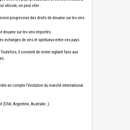
 viticole, on peut citer :
sion progressive des droits de douane sur les vins
de douane sur les vins importés.
les échanges de vins et spiritueux entre ces pays.
outefois, il convient de rester vigilant face aux
es.
rendre en compte l’évolution du marché international.
Chili, Argentine, Australie…).