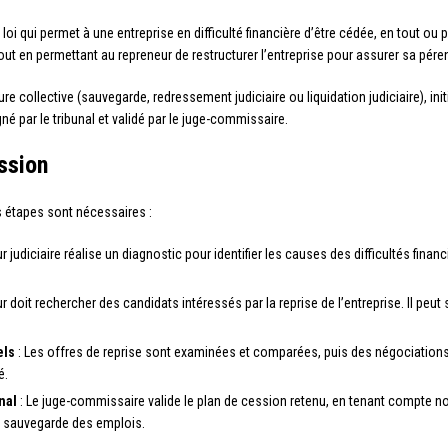
loi qui permet à une entreprise en difficulté financière d’être cédée, en tout ou pa
ut en permettant au repreneur de restructurer l’entreprise pour assurer sa péren
 collective (sauvegarde, redressement judiciaire ou liquidation judiciaire), init
gné par le tribunal et validé par le juge-commissaire.
ssion
rs étapes sont nécessaires :
r judiciaire réalise un diagnostic pour identifier les causes des difficultés fina
r doit rechercher des candidats intéressés par la reprise de l’entreprise. Il peut 
els
: Les offres de reprise sont examinées et comparées, puis des négociation
é.
nal
: Le juge-commissaire valide le plan de cession retenu, en tenant compte n
la sauvegarde des emplois.