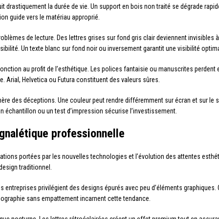
t drastiquement la durée de vie. Un support en bois non traité se dégrade rapide
on guide vers le matériau approprié.
blèmes de lecture. Des lettres grises sur fond gris clair deviennent invisibles
lité. Un texte blanc sur fond noir ou inversement garantit une visibilité optim
fonction au profit de l’esthétique. Les polices fantaisie ou manuscrites perdent e
. Arial, Helvetica ou Futura constituent des valeurs sûres.
nère des déceptions. Une couleur peut rendre différemment sur écran et sur le 
n échantillon ou un test d’impression sécurise l’investissement.
ignalétique professionnelle
mations portées par les nouvelles technologies et l’évolution des attentes esth
esign traditionnel.
ntreprises privilégient des designs épurés avec peu d’éléments graphiques. Cett
graphie sans empattement incarnent cette tendance.