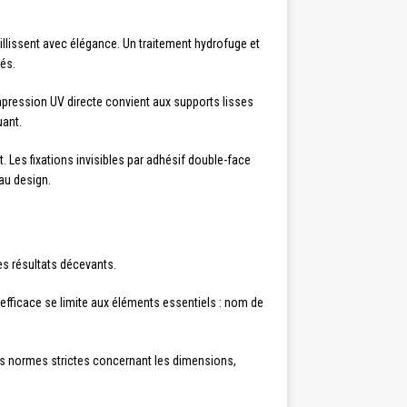
llissent avec élégance. Un traitement hydrofuge et
sés.
impression UV directe convient aux supports lisses
uant.
. Les fixations invisibles par adhésif double-face
au design.
des résultats décevants.
ue efficace se limite aux éléments essentiels : nom de
s normes strictes concernant les dimensions,