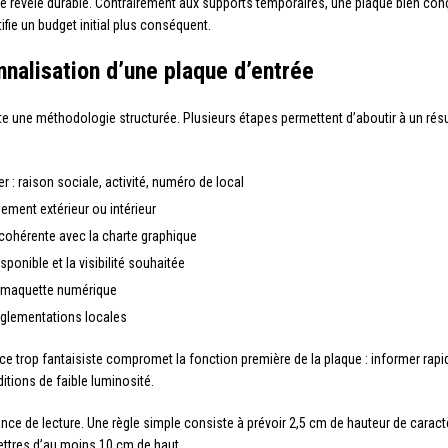
se révèle durable. Contrairement aux supports temporaires, une plaque bien con
fie un budget initial plus conséquent.
nnalisation d’une plaque d’entrée
te une méthodologie structurée. Plusieurs étapes permettent d’aboutir à un rés
er : raison sociale, activité, numéro de local
ement extérieur ou intérieur
t cohérente avec la charte graphique
ponible et la visibilité souhaitée
ne maquette numérique
réglementations locales
police trop fantaisiste compromet la fonction première de la plaque : informer rapi
itions de faible luminosité.
ance de lecture. Une règle simple consiste à prévoir 2,5 cm de hauteur de cara
ettres d’au moins 10 cm de haut.