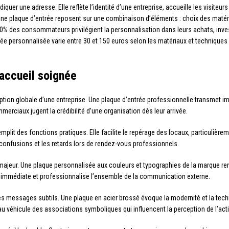
iquer une adresse. Elle reflète l’identité d’une entreprise, accueille les visiteu
’une plaque d’entrée reposent sur une combinaison d’éléments : choix des matéri
on 70% des consommateurs privilégient la personnalisation dans leurs achats, inv
ée personnalisée varie entre 30 et 150 euros selon les matériaux et techniques ch
’accueil soignée
tion globale d’une entreprise. Une plaque d’entrée professionnelle transmet i
mmerciaux jugent la crédibilité d’une organisation dès leur arrivée.
emplit des fonctions pratiques. Elle facilite le repérage des locaux, particulière
s confusions et les retards lors de rendez-vous professionnels.
ajeur. Une plaque personnalisée aux couleurs et typographies de la marque renfo
 immédiate et professionnalise l’ensemble de la communication externe.
messages subtils. Une plaque en acier brossé évoque la modernité et la techn
iau véhicule des associations symboliques qui influencent la perception de l’acti