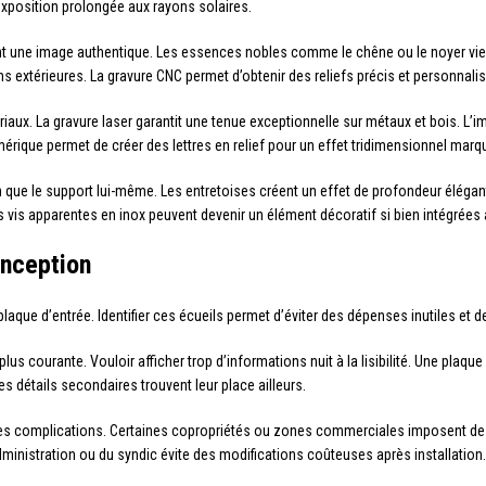
’exposition prolongée aux rayons solaires.
nt une image authentique. Les essences nobles comme le chêne ou le noyer viei
ns extérieures. La gravure CNC permet d’obtenir des reliefs précis et personnali
aux. La gravure laser garantit une tenue exceptionnelle sur métaux et bois. L’
rique permet de créer des lettres en relief pour un effet tridimensionnel marq
n que le support lui-même. Les entretoises créent un effet de profondeur élégant
 vis apparentes en inox peuvent devenir un élément décoratif si bien intégrées 
onception
laque d’entrée. Identifier ces écueils permet d’éviter des dépenses inutiles et 
plus courante. Vouloir afficher trop d’informations nuit à la lisibilité. Une plaq
Les détails secondaires trouvent leur place ailleurs.
 des complications. Certaines copropriétés ou zones commerciales imposent de
ministration ou du syndic évite des modifications coûteuses après installation.