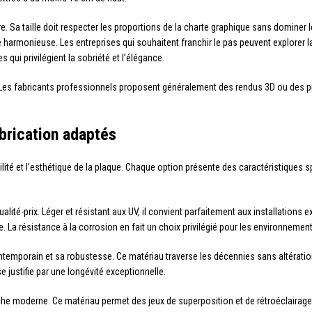
re. Sa taille doit respecter les proportions de la charte graphique sans dominer le
e harmonieuse. Les entreprises qui souhaitent franchir le pas peuvent explorer 
 qui privilégient la sobriété et l’élégance.
 Les fabricants professionnels proposent généralement des rendus 3D ou des pr
brication adaptés
ilité et l’esthétique de la plaque. Chaque option présente des caractéristiques 
lité-prix. Léger et résistant aux UV, il convient parfaitement aux installations 
re. La résistance à la corrosion en fait un choix privilégié pour les environnem
ntemporain et sa robustesse. Ce matériau traverse les décennies sans altération
se justifie par une longévité exceptionnelle.
che moderne. Ce matériau permet des jeux de superposition et de rétroéclairag