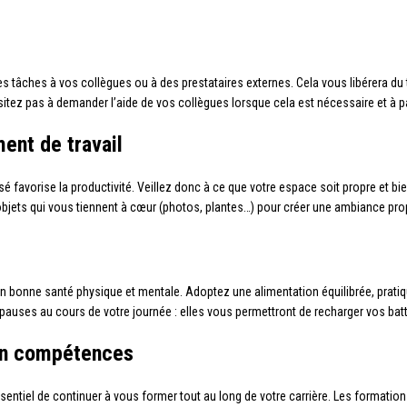
nes tâches à vos collègues ou à des prestataires externes. Cela vous libérera 
ésitez pas à demander l’aide de vos collègues lorsque cela est nécessaire et à p
ent de travail
é favorise la productivité. Veillez donc à ce que votre espace soit propre et bie
jets qui vous tiennent à cœur (photos, plantes…) pour créer une ambiance propi
e en bonne santé physique et mentale. Adoptez une alimentation équilibrée, pratiqu
auses au cours de votre journée : elles vous permettront de recharger vos batte
en compétences
 essentiel de continuer à vous former tout au long de votre carrière. Les formati