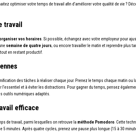
itez optimiser votre temps de travail afin d’améliorer votre qualité de vie ? D
 travail
organiser vos horaires
. Si possible, échangez avec votre employeur pour aju
 une
semaine de quatre jours
, ou encore travailler le matin et reprendre plus ta
 tout en restant productif.
iennes
fication des tâches à réaliser chaque jour. Prenez le temps chaque matin ou la 
r l’essentiel et à éviter les distractions. Pour gagner du temps, pensez égaleme
es outils numériques adaptés.
vail efficace
ps de travail, parmi lesquelles on retrouve la
méthode Pomodoro
. Cette tech
 5 minutes. Après quatre cycles, prenez une pause plus longue (15 à 30 minute