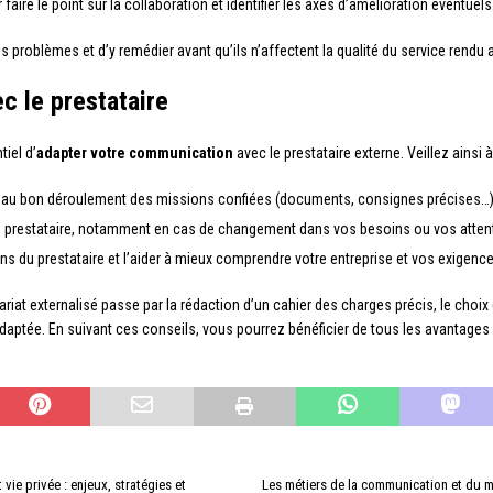
aire le point sur la collaboration et identifier les axes d’amélioration éventuels
 problèmes et d’y remédier avant qu’ils n’affectent la qualité du service rendu a
c le prestataire
tiel d’
adapter votre communication
avec le prestataire externe. Veillez ainsi à
s au bon déroulement des missions confiées (documents, consignes précises…)
c le prestataire, notamment en cas de changement dans vos besoins ou vos atten
s du prestataire et l’aider à mieux comprendre votre entreprise et vos exigence
tariat externalisé passe par la rédaction d’un cahier des charges précis, le choi
aptée. En suivant ces conseils, vous pourrez bénéficier de tous les avantages de
 vie privée : enjeux, stratégies et
Les métiers de la communication et du m