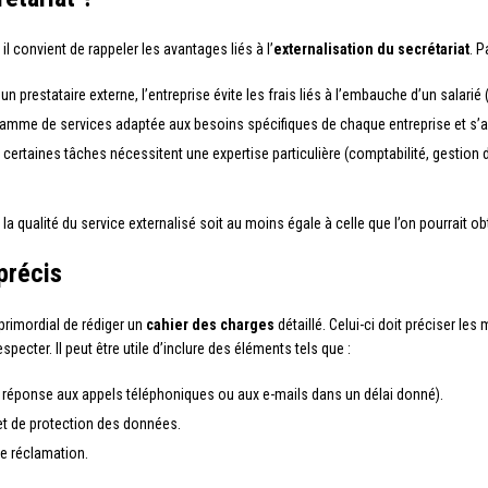
il convient de rappeler les avantages liés à l’
externalisation du secrétariat
. P
 un prestataire externe, l’entreprise évite les frais liés à l’embauche d’un salarié
e gamme de services adaptée aux besoins spécifiques de chaque entreprise et s’ad
 certaines tâches nécessitent une expertise particulière (comptabilité, gestio
 la qualité du service externalisé soit au moins égale à celle que l’on pourrait ob
précis
t primordial de rédiger un
cahier des charges
détaillé. Celui-ci doit préciser le
pecter. Il peut être utile d’inclure des éléments tels que :
e, réponse aux appels téléphoniques ou aux e-mails dans un délai donné).
 et de protection des données.
de réclamation.