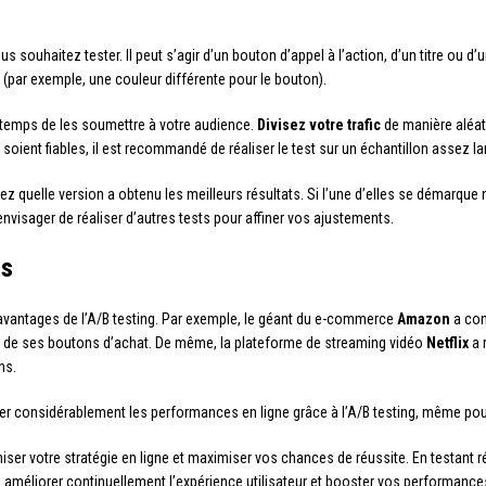
s souhaitez tester. Il peut s’agir d’un bouton d’appel à l’action, d’un titre ou d
(par exemple, une couleur différente pour le bouton).
 temps de les soumettre à votre audience.
Divisez votre trafic
de manière aléat
 soient fiables, il est recommandé de réaliser le test sur un échantillon assez 
z quelle version a obtenu les meilleurs résultats. Si l’une d’elles se démarque 
nvisager de réaliser d’autres tests pour affiner vos ajustements.
is
avantages de l’A/B testing. Par exemple, le géant du e-commerce
Amazon
a con
lle de ses boutons d’achat. De même, la plateforme de streaming vidéo
Netflix
a 
ns.
er considérablement les performances en ligne grâce à l’A/B testing, même pour
ser votre stratégie en ligne et maximiser vos chances de réussite. En testant 
améliorer continuellement l’expérience utilisateur et booster vos performanc