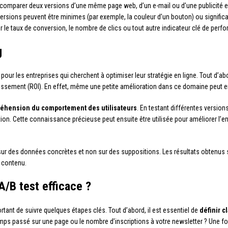
à comparer deux versions d’une même page web, d’un e-mail ou d’une publicité en
 versions peuvent être minimes (par exemple, la couleur d’un bouton) ou significa
ur le taux de conversion, le nombre de clics ou tout autre indicateur clé de perf
g
our les entreprises qui cherchent à optimiser leur stratégie en ligne. Tout d’abo
stissement (ROI). En effet, même une petite amélioration dans ce domaine peut e
éhension du comportement des utilisateurs
. En testant différentes versi
l’action. Cette connaissance précieuse peut ensuite être utilisée pour améliorer
ur des données concrètes et non sur des suppositions. Les résultats obtenus s
 contenu.
/B test efficace ?
important de suivre quelques étapes clés. Tout d’abord, il est essentiel de
définir c
emps passé sur une page ou le nombre d’inscriptions à votre newsletter ? Une fo